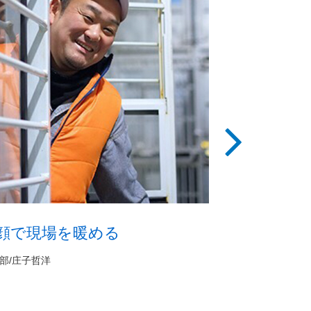
で現場を暖める
目指せ、まぐ
ト！
子哲洋
商品部/川口拓也