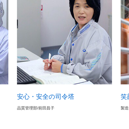
安心・安全の司令塔
笑顔
品質管理部/前田昌子
製造部/庄