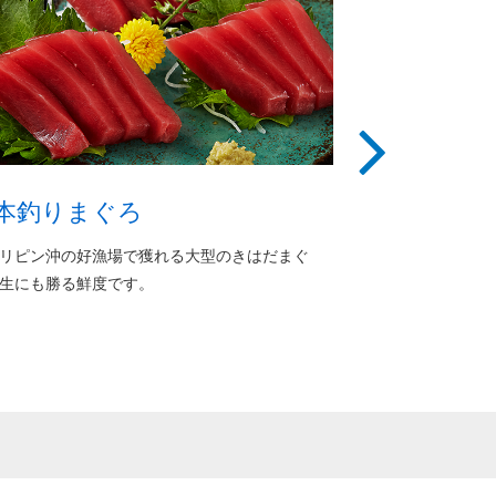
本釣りまぐろ
本まぐろ
リピン沖の好漁場で獲れる大型のきはだまぐ
「まぐろの王様」と
生にも勝る鮮度です。
海域の本まぐろを取