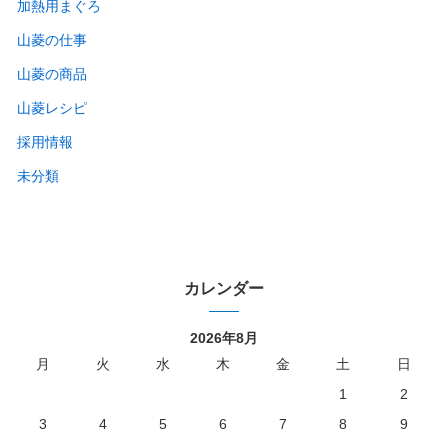
加熱用まぐろ
山菱の仕事
山菱の商品
山菱レシピ
採用情報
未分類
カレンダー
2026年8月
月
火
水
木
金
土
日
1
2
3
4
5
6
7
8
9