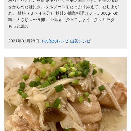
あっさりとした秋鮭を使ったサーモン南蛮です。甘辛のタレ
をからめた鮭にタルタルソースをたっぷり添えて、召し上が
れ。 材料（３〜４人分） 秋鮭の簡単料理カット…300g小麦
粉…大さじ４〜５卵…１個塩…少々こしょう…少々サラダ…
もっと読む
2021年01月28日
その他のレシピ
山菱レシピ