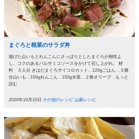
まぐろと根菜のサラダ丼
揚げた山いもとれんこんにさっぱりとしたまぐろが相性よ
し。コクのあるバルサミコソースをかけて召し上がれ。 材
料 ３人分 きはだまぐろサイコロカット…120gごはん…３膳
分山いも…150gれんこん…150g水菜…２株オリーブ…もっと
読む
2020年10月15日
その他のレシピ
山菱レシピ