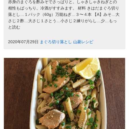
赤身のまぐろを酢みそでさっぱりと。しゃきしゃきねぎとの
相性もばっちり。冷酒がすすみます。 材料 きはだまぐろ切り
落とし…１パック（60g）万能ねぎ…３〜４本 【A】みそ…大
さじ２酢…大さじ１さとう…小さじ２練りがらし…少…もっ
と読む
2020年07月29日
まぐろ切り落とし
山菱レシピ