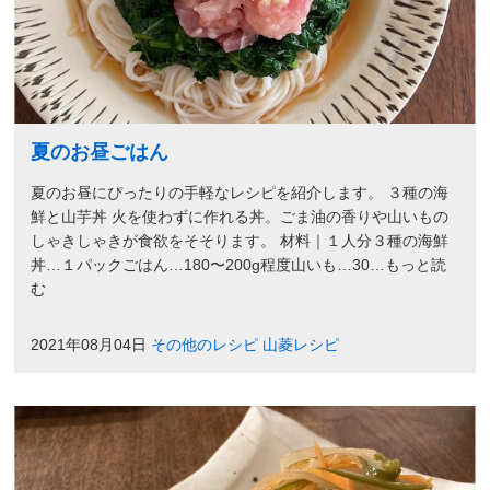
夏のお昼ごはん
夏のお昼にぴったりの手軽なレシピを紹介します。 ３種の海
鮮と山芋丼 火を使わずに作れる丼。ごま油の香りや山いもの
しゃきしゃきが食欲をそそります。 材料｜１人分３種の海鮮
丼…１パックごはん…180〜200g程度山いも…30…もっと読
む
2021年08月04日
その他のレシピ
山菱レシピ