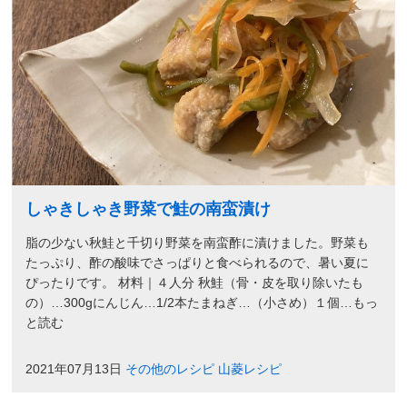
しゃきしゃき野菜で鮭の南蛮漬け
脂の少ない秋鮭と千切り野菜を南蛮酢に漬けました。野菜も
たっぷり、酢の酸味でさっぱりと食べられるので、暑い夏に
ぴったりです。 材料｜４人分 秋鮭（骨・皮を取り除いたも
の）…300gにんじん…1/2本たまねぎ…（小さめ）１個…もっ
と読む
2021年07月13日
その他のレシピ
山菱レシピ