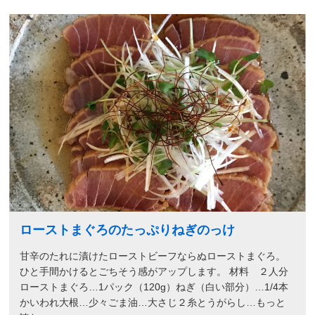
ローストまぐろのたっぷりねぎのっけ
甘辛のたれに漬けたローストビーフならぬローストまぐろ。
ひと手間かけるとごちそう感がアップします。 材料 ２人分
ローストまぐろ…1パック（120g）ねぎ（白い部分）…1/4本
かいわれ大根…少々ごま油…大さじ２糸とうがらし…もっと