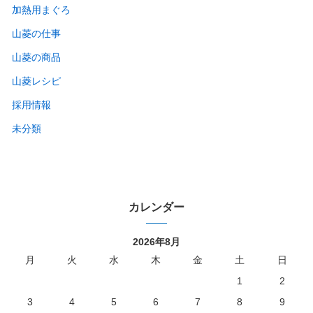
加熱用まぐろ
山菱の仕事
山菱の商品
山菱レシピ
採用情報
未分類
カレンダー
2026年8月
月
火
水
木
金
土
日
1
2
3
4
5
6
7
8
9