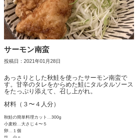
サーモン南蛮
投稿日：2021年01月28日
あっさりとした秋鮭を使ったサーモン南蛮で
す。甘辛のタレをからめた鮭にタルタルソース
をたっぷり添えて、召し上がれ。
材料（３〜４人分）
秋鮭の簡単料理カット…300g
小麦粉…大さじ４〜５
卵…１個
塩…少々