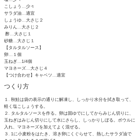
こしょう…少々
サラダ油…適宜
しょうゆ…大さじ２
みりん…大さじ２
酢…大さじ１
砂糖…大さじ１
【タルタルソース】
卵…１個
玉ねぎ…1/4個
マヨネーズ…大さじ４
【つけ合わせ】キャベツ…適宜
つくり方
１. 秋鮭は袋の表示の通りに解凍し、しっかり水分を拭き取って、
軽く塩こしょうする。
２. タルタルソースを作る。卵は固ゆでにしてからみじん切りに、
玉ねぎはみじん切りにして水にさらし、しっかりしぼる。ボウルに
入れ、マヨネーズを加えてよく混ぜる。
３. 1に小麦粉をはたき、溶き卵にくぐらせて、熱したサラダ油で