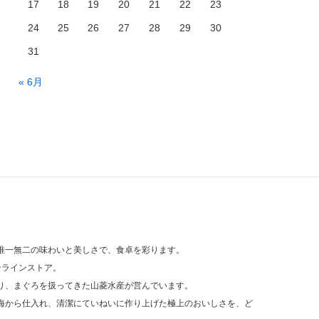
17
18
19
20
21
22
23
24
25
26
27
28
29
30
31
« 6月
唯一無二の味わいと美しさで、食卓を彩ります。
ンラインストア。
り、まぐろを扱ってきた山菱水産が営んでいます。
海から仕入れ、清潔にていねいに作り上げた極上のおいしさを、ど