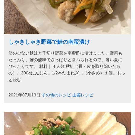
しゃきしゃき野菜で鮭の南蛮漬け
脂の少ない秋鮭と千切り野菜を南蛮酢に漬けました。野菜も
たっぷり、酢の酸味でさっぱりと食べられるので、暑い夏に
ぴったりです。 材料｜４人分 秋鮭（骨・皮を取り除いたも
の）…300gにんじん…1/2本たまねぎ…（小さめ）１個…もっ
と読む
2021年07月13日
その他のレシピ
山菱レシピ