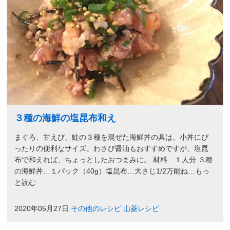
３種の海鮮の塩昆布和え
まぐろ、甘えび、鮭の３種を混ぜた海鮮丼の具は、小丼にぴ
ったりの便利なサイズ。わさび醤油もおすすめですが、塩昆
布で和えれば、ちょっとしたおつまみに。 材料 １人分 ３種
の海鮮丼…１パック（40g）塩昆布…大さじ1/2万能ね…もっ
と読む
2020年05月27日
その他のレシピ
山菱レシピ