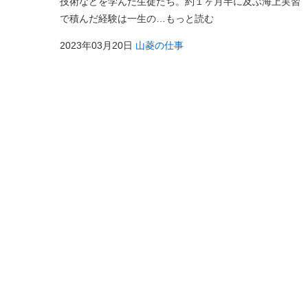
技術などを学んだ生徒たち。約１ヶ月半に及ぶ海上実習
で積んだ経験は一生の…もっと読む
2023年03月20日
山菱の仕事