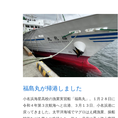
福島丸が帰港しました
小名浜海星高校の漁業実習船「福島丸」。１月２８日に
令和４年第３次航海へと出港、３月１３日、小名浜港に
戻ってきました。太平洋海域でマグロはえ縄漁業、操船