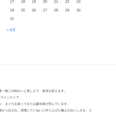
17
18
19
20
21
22
23
24
25
26
27
28
29
30
31
« 6月
唯一無二の味わいと美しさで、食卓を彩ります。
ンラインストア。
り、まぐろを扱ってきた山菱水産が営んでいます。
海から仕入れ、清潔にていねいに作り上げた極上のおいしさを、ど